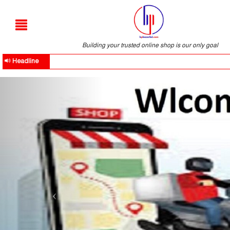
Building your trusted online shop is our only goal
Headline