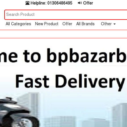
Helpline: 01306486495
Offer
All Categories
New Product
Offer
All Brands
Other
BpbazarBD Trusted Online Shop