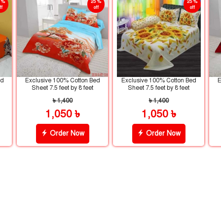
 %
25 %
25 %
ff
off
off
ed
Exclusive 100% Cotton Bed
Exclusive 100% Cotton Bed
E
Sheet 7.5 feet by 8 feet
Sheet 7.5 feet by 8 feet
৳ 1,400
৳ 1,400
1,050 ৳
1,050 ৳
Order Now
Order Now