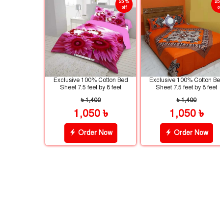
25 %
25
off
o
Exclusive 100% Cotton Bed
Exclusive 100% Cotton B
Sheet 7.5 feet by 8 feet
Sheet 7.5 feet by 8 feet
৳ 1,400
৳ 1,400
1,050 ৳
1,050 ৳
Order Now
Order Now