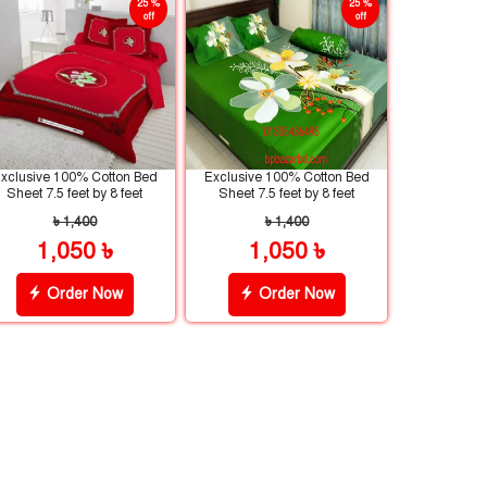
25 %
25 %
off
off
xclusive 100% Cotton Bed
Exclusive 100% Cotton Bed
Sheet 7.5 feet by 8 feet
Sheet 7.5 feet by 8 feet
৳ 1,400
৳ 1,400
1,050 ৳
1,050 ৳
Order Now
Order Now