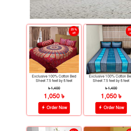
25 %
25
off
o
Exclusive 100% Cotton Bed
Exclusive 100% Cotton B
Sheet 7.5 feet by 8 feet
Sheet 7.5 feet by 8 feet
৳ 1,400
৳ 1,400
1,050 ৳
1,050 ৳
Order Now
Order Now