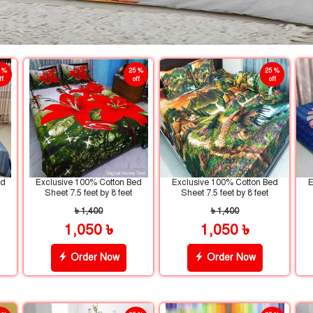
 %
25 %
25 %
ff
off
off
ed
Exclusive 100% Cotton Bed
Exclusive 100% Cotton Bed
E
Sheet 7.5 feet by 8 feet
Sheet 7.5 feet by 8 feet
৳ 1,400
৳ 1,400
1,050 ৳
1,050 ৳
Order Now
Order Now